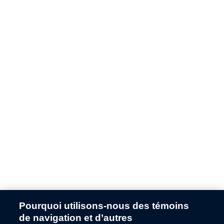
Pourquoi utilisons-nous des témoins
Application error: a
client
-side exception has occurred while
de navigation et d’autres
loading
fr.ford.ca
(see the
browser console
for more