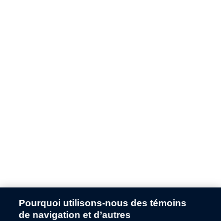
Pourquoi utilisons-nous des témoins
Application error: a
client
-side exception has occurred while
de navigation et d’autres
loading
fr.ford.ca
(see the
browser console
for more