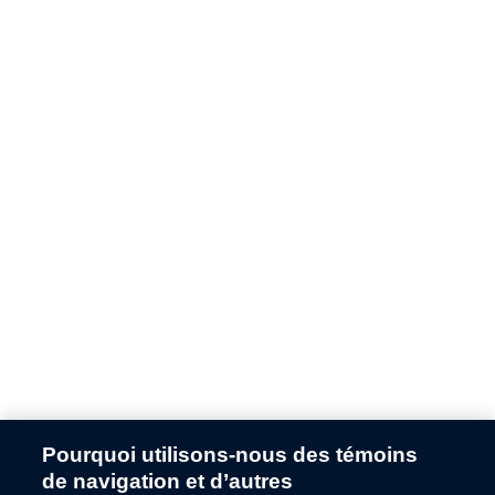
Pourquoi utilisons-nous des témoins
Application error: a
client
-side exception has occurred while
de navigation et d’autres
loading
fr.ford.ca
(see the
browser console
for more