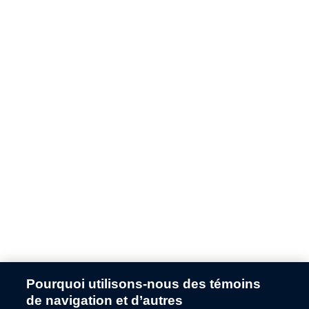
Pourquoi utilisons-nous des témoins
Application error: a
client
-side exception has occurred while
de navigation et d’autres
loading
fr.ford.ca
(see the
browser console
for more