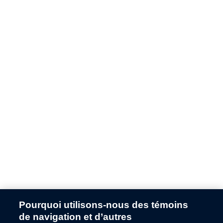
Pourquoi utilisons-nous des témoins
Application error: a
client
-side exception has occurred while
de navigation et d’autres
loading
fr.ford.ca
(see the
browser console
for more