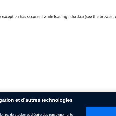
e exception has occurred while loading
fr.ford.ca
(see the
browser 
ation et d’autres technologies
 de lire, de stocker et d’écrire des renseignements