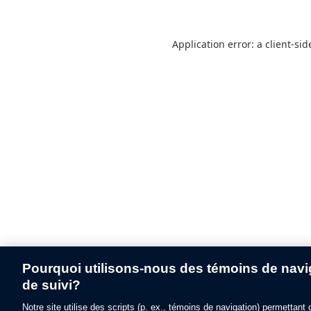
Application error: a
client
-sid
Pourquoi utilisons-nous des témoins de navig
de suivi?
Notre site utilise des scripts (p. ex., témoins de navigation) permettant